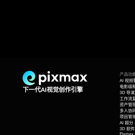
产品功
AI 视
电影级
下一代AI视觉创作引擎
3D 导
工作流
资产管
多人协
项目管
AI 超分
3D 软
Pixmax 