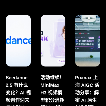
Seedance
活动继续！
Pixmax 上
2.5 有什么
MiniMax
海 AIGC 活
变化？AI 视
H3 视频模
动分享：解
频创作迎来
型积分消耗
密 AI 原生