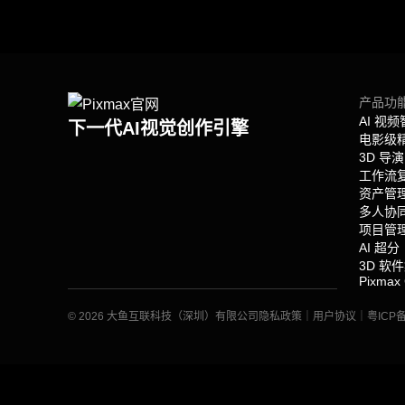
产品功
AI 视
下一代AI视觉创作引擎
电影级
3D 导
工作流
资产管
多人协
项目管
AI 超分
3D 软
Pixmax 
© 2026 大鱼互联科技（深圳）有限公司
隐私政策
｜
用户协议
｜
粤ICP备