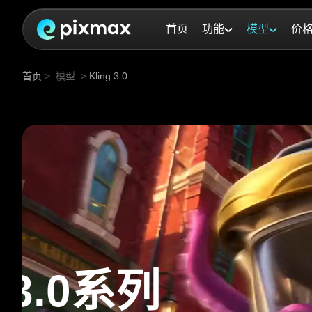
首页
功能
模型
价
首页
>
模型
>
Kling 3.0
一只粉紫色的章鱼正驾驶着一辆绿色的复古有轨电车在城市街道上疾驰，身后有几辆满载着警员的警车在穷追不舍。
g 3.0系列