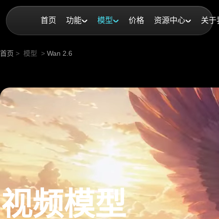
首页
功能
模型
价格
资源中心
关于
首页
>
模型
>
Wan 2.6
一个围着红围巾的少年骑在一只紫色巨鸟背上，穿越金色夕阳下的壮丽云海翱翔，充满奇幻冒险气息。
6 视频模型