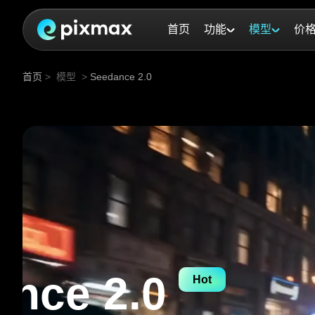
首页
功能
模型
价
首页
>
模型
>
Seedance 2.0
低角度一镜到底跟拍，黑色未来摩托在车流与警车、直升机、导弹和枪火间极限穿梭的追逐战。
nce 2.0
Hot